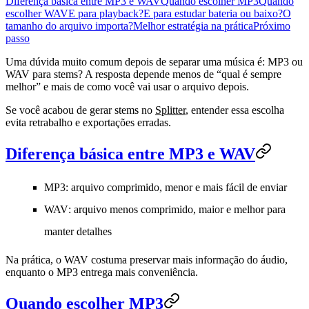
Diferença básica entre MP3 e WAV
Quando escolher MP3
Quando
escolher WAV
E para playback?
E para estudar bateria ou baixo?
O
tamanho do arquivo importa?
Melhor estratégia na prática
Próximo
passo
Uma dúvida muito comum depois de separar uma música é:
MP3 ou
WAV para stems
? A resposta depende menos de “qual é sempre
melhor” e mais de como você vai usar o arquivo depois.
Se você acabou de gerar stems no
Splitter
, entender essa escolha
evita retrabalho e exportações erradas.
Diferença básica entre MP3 e WAV
MP3
: arquivo comprimido, menor e mais fácil de enviar
WAV
: arquivo menos comprimido, maior e melhor para
manter detalhes
Na prática, o WAV costuma preservar mais informação do áudio,
enquanto o MP3 entrega mais conveniência.
Quando escolher MP3